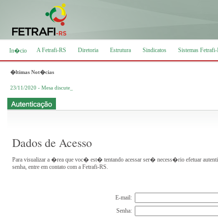
A Fetrafi-RS
Diretoria
Estrutura
Sindicatos
Sistemas Fetrafi
In�cio
�ltimas Not�cias
23/11/2020 - Mesa discute mais cu_
Dados de Acesso
Para visualizar a �rea que voc� est� tentando acessar ser� necess�rio efetuar aut
senha, entre em contato com a Fetrafi-RS.
E-mail:
Senha: